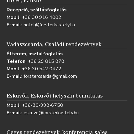
Hotel, Panzió
Recepció, szállásfoglalás
Mobil:
+36 30 916 4002
E-mail:
hotel@forsterkastely.hu
Vadászcsárda, Családi rendezvények
Étterem, asztalfoglalás
Telefon:
+36 29 815 878
Mobil:
+36 30 542 0472
E-mail:
forstercsarda@gmail.com
Esküvők, Esküvői helyszín bemutatás
Mobil:
+36-30-998-6750
E-mail:
eskuvo@forsterkastely.hu
Céges rendezvények, konferencia sales