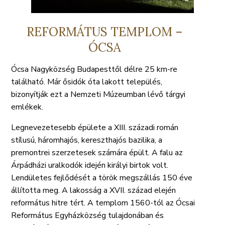
REFORMÁTUS TEMPLOM –
ÓCSA
Ócsa Nagyközség Budapesttől délre 25 km-re
található. Már ősidók óta lakott település,
bizonyítják ezt a Nemzeti Múzeumban lévő tárgyi
emlékek.
Legnevezetesebb épülete a XIII. századi román
stílusú, háromhajós, kereszthajós bazilika, a
premontrei szerzetesek számára épült. A falu az
Árpádházi uralkodók idején királyi birtok volt.
Lendületes fejlődését a török megszállás 150 éve
állította meg. A lakosság a XVII. század elején
református hitre tért. A templom 1560-tól az Ócsai
Református Egyházközség tulajdonában és