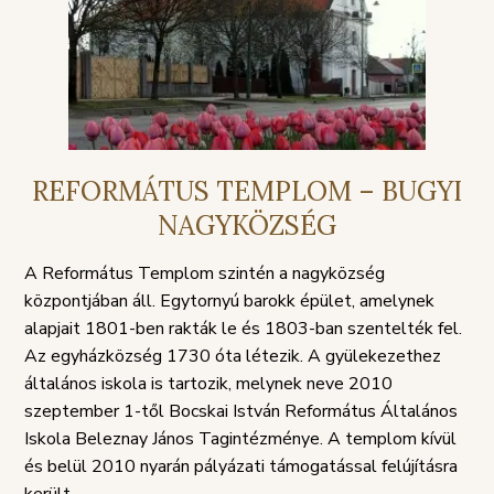
TÁJÉKOZTATÓ
SZABÁLY
REFORMÁTUS TEMPLOM – BUGYI
NAGYKÖZSÉG
A Református Templom szintén a nagyközség
központjában áll. Egytornyú barokk épület, amelynek
alapjait 1801-ben rakták le és 1803-ban szentelték fel.
Az egyházközség 1730 óta létezik. A gyülekezethez
általános iskola is tartozik, melynek neve 2010
szeptember 1-től Bocskai István Református Általános
Iskola Beleznay János Tagintézménye. A templom kívül
és belül 2010 nyarán pályázati támogatással felújításra