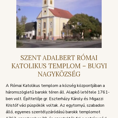
SZENT ADALBERT RÓMAI
KATOLIKUS TEMPLOM – BUGYI
NAGYKÖZSÉG
A Római Katolikus templom a község központjában a
háromszögletű barokk téren áll. Alapkő letétele 1761-
ben volt. Építtetője gr. Eszterházy Károly és Migazzi
Kristóf váci püspökök voltak. Az egytornyú, szabadon
álló, egyenes szentélyzáródású barokk templomot