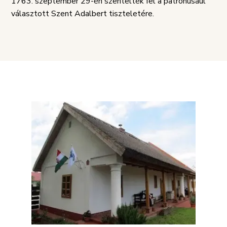
1763. szeptember 29-én szentelték fel a patrónusául
választott Szent Adalbert tiszteletére.