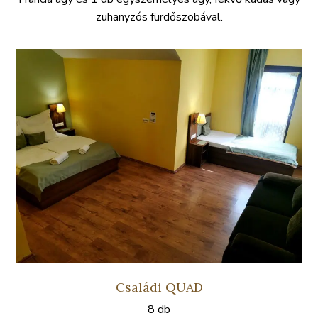
zuhanyzós fürdőszobával.
Családi QUAD
8 db