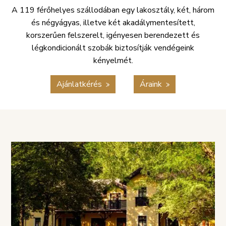
A 119 férőhelyes szállodában egy lakosztály, két, három
és négyágyas, illetve két akadálymentesített,
korszerűen felszerelt, igényesen berendezett és
légkondicionált szobák biztosítják vendégeink
kényelmét.
Ajánlatkérés
Áraink