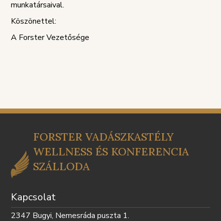
munkatársaival.
Köszönettel:
A Forster Vezetősége
FORSTER VADÁSZKASTÉLY
WELLNESS ÉS KONFERENCIA
SZÁLLODA
Kapcsolat
2347 Bugyi, Nemesráda puszta 1.