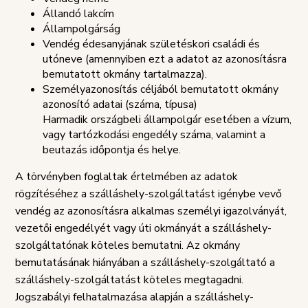
Állandó lakcím
Állampolgárság
Vendég édesanyjának születéskori családi és
utóneve (amennyiben ezt a adatot az azonosításra
bemutatott okmány tartalmazza).
Személyazonosítás céljából bemutatott okmány
azonosító adatai (száma, típusa)
Harmadik országbeli állampolgár esetében a vízum,
vagy tartózkodási engedély száma, valamint a
beutazás időpontja és helye.
A törvényben foglaltak értelmében az adatok
rögzítéséhez a szálláshely-szolgáltatást igénybe vevő
vendég az azonosításra alkalmas személyi igazolványát,
vezetői engedélyét vagy úti okmányát a szálláshely-
szolgáltatónak köteles bemutatni. Az okmány
bemutatásának hiányában a szálláshely-szolgáltató a
szálláshely-szolgáltatást köteles megtagadni.
Jogszabályi felhatalmazása alapján a szálláshely-