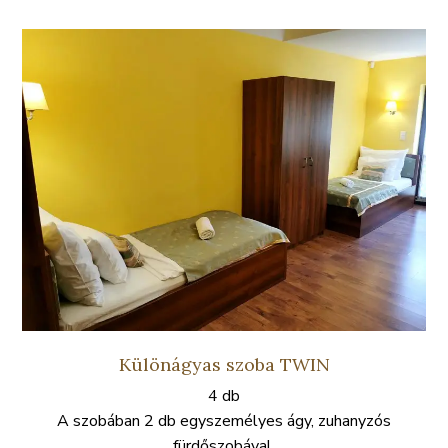
Különágyas szoba TWIN
4 db
A szobában 2 db egyszemélyes ágy, zuhanyzós
fürdőszobával.