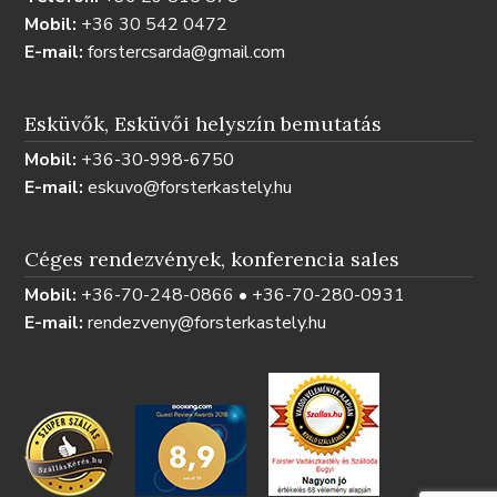
Mobil:
+36 30 542 0472
E-mail:
forstercsarda@gmail.com
Esküvők, Esküvői helyszín bemutatás
Mobil:
+36-30-998-6750
E-mail:
eskuvo@forsterkastely.hu
Céges rendezvények, konferencia sales
Mobil:
+36-70-248-0866 • +36-70-280-0931
E-mail:
rendezveny@forsterkastely.hu