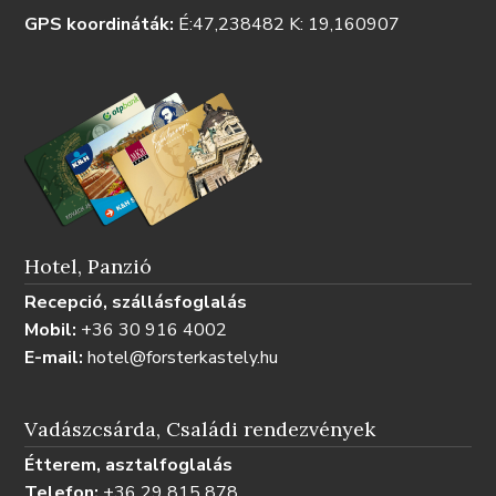
GPS koordináták:
É:47,238482 K: 19,160907
Hotel, Panzió
Recepció, szállásfoglalás
Mobil:
+36 30 916 4002
E-mail:
hotel@forsterkastely.hu
Vadászcsárda, Családi rendezvények
Étterem, asztalfoglalás
Telefon:
+36 29 815 878