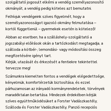
szolgáltató jogosult elkérni a vendég személyazonosító
okmányát, a vendég pedig köteles azt bemutatni.
Felhívjuk vendégeink szíves figyelmét, hogy a
személyazonosságot igazoló okmány felmutatása –
kortól függetlenül – gyermekek esetén is kötelező!
Abban az esetben, ha a szálláshely-szolgáltató a
jogszabályi előírások okán a tartózkodást megtagadja, a
szálloda a kötbér-, lemondási- vagy módosítási összeg
megfizetésére igényt tart.
Kérjük, utazását és érkezését a fentiekre tekintettel
tervezze meg!
Számunkra kiemelten fontos a vendégek elégedettsége,
kényelmük, komfortérzetük biztosítása, és ezzel
párhuzamosan az irányadó kormányrendeletek, törvények
maradéktalan betartása. Mindezek érdekében kérjük
szíves együttműködésüket a Forster Vadászkastély,
Szálloda és Forster Vadászkastély, Panzió recepciós