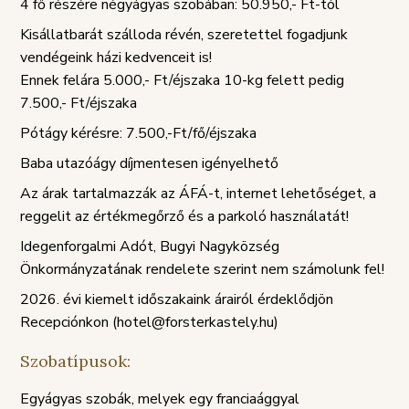
4 fő részére négyágyas szobában: 50.950,- Ft-tól
Kisállatbarát szálloda révén, szeretettel fogadjunk
vendégeink házi kedvenceit is!
Ennek felára 5.000,- Ft/éjszaka 10-kg felett pedig
7.500,- Ft/éjszaka
Pótágy kérésre: 7.500,-Ft/fő/éjszaka
Baba utazóágy díjmentesen igényelhető
Az árak tartalmazzák az ÁFÁ-t, internet lehetőséget, a
reggelit az értékmegőrző és a parkoló használatát!
Idegenforgalmi Adót, Bugyi Nagyközség
Önkormányzatának rendelete szerint nem számolunk fel!
2026. évi kiemelt időszakaink árairól érdeklődjön
Recepciónkon (hotel@forsterkastely.hu)
Szobatípusok:
Egyágyas szobák, melyek egy franciaággyal