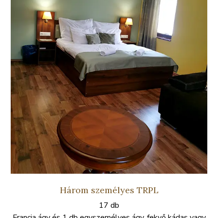
Három személyes TRPL
17 db
Francia ágy és 1 db egyszemélyes ágy, fekvő kádas vagy