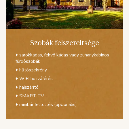
Szobák felszereltsége
sarokkádas, fekvő kádas vagy zuhanykabinos
fürdőszobák
hűtőszekrény
WIFI hozzáférés
hajszárító
SMART TV
minibár feltöltés (opcionális)