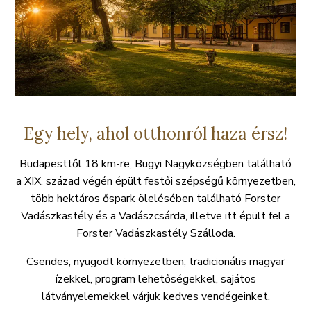
TÁJÉKOZTATÓ
SZABÁLY
Egy hely, ahol otthonról haza érsz!
Budapesttől 18 km-re, Bugyi Nagyközségben található
a XIX. század végén épült festői szépségű környezetben,
több hektáros őspark ölelésében található Forster
Vadászkastély és a Vadászcsárda, illetve itt épült fel a
Forster Vadászkastély Szálloda.
Csendes, nyugodt környezetben, tradicionális magyar
ízekkel, program lehetőségekkel, sajátos
látványelemekkel várjuk kedves vendégeinket.