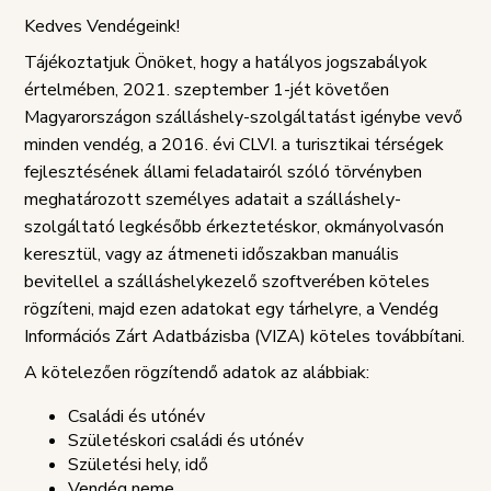
Kedves Vendégeink!
Tájékoztatjuk Önöket, hogy a hatályos jogszabályok
értelmében, 2021. szeptember 1-jét követően
Magyarországon szálláshely-szolgáltatást igénybe vevő
minden vendég, a 2016. évi CLVI. a turisztikai térségek
fejlesztésének állami feladatairól szóló törvényben
meghatározott személyes adatait a szálláshely-
szolgáltató legkésőbb érkeztetéskor, okmányolvasón
keresztül, vagy az átmeneti időszakban manuális
bevitellel a szálláshelykezelő szoftverében köteles
rögzíteni, majd ezen adatokat egy tárhelyre, a Vendég
Információs Zárt Adatbázisba (VIZA) köteles továbbítani.
A kötelezően rögzítendő adatok az alábbiak:
Családi és utónév
Születéskori családi és utónév
Születési hely, idő
Vendég neme