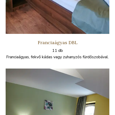
Franciaágyas DBL
11 db
Franciaágyas, fekvő kádas vagy zuhanyzós fürdőszobával.