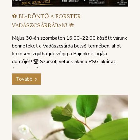
⚽️ BL-DÖNTŐ A FORSTER
VADÁSZCSÁRDÁBAN! 🍻
Május 30-án szombaton 16:00–22:00 között várunk
benneteket a Vadászcsárda belső termében, ahol
közösen izgulhatjuk végig a Bajnokok Ligája
döntőjét! 🏆 Szurkolj velünk akár a PSG, akár az
Arsenal győz...
Tovább