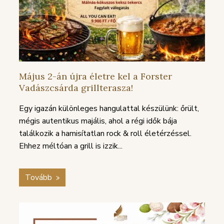
Május 2-án újra életre kel a Forster
Vadászcsárda grillterasza!
Egy igazán különleges hangulattal készülünk: őrült,
mégis autentikus majális, ahol a régi idők bája
találkozik a hamisítatlan rock & roll életérzéssel.
Ehhez méltóan a grill is izzik...
Tovább