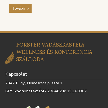
Tovább
FORSTER VADÁSZKASTÉLY
WELLNESS ÉS KONFERENCIA
SZÁLLODA
Kapcsolat
2347 Bugyi, Nemesráda puszta 1.
GPS koordináták:
É:47,238482 K: 19,160907