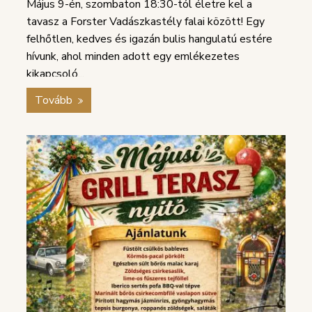
Május 9-én, szombaton 18:30-tól életre kel a
tavasz a Forster Vadászkastély falai között! Egy
felhőtlen, kedves és igazán bulis hangulatú estére
hívunk, ahol minden adott egy emlékezetes
kikapcsoló...
Tovább