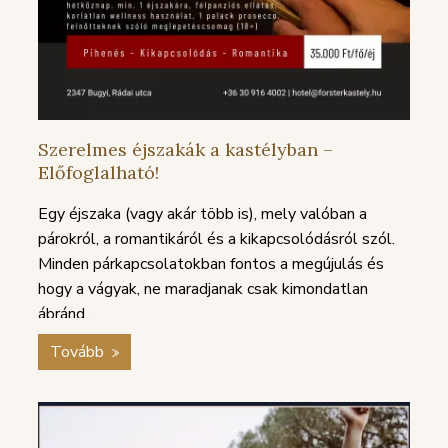
TÁJÉKOZTATÓ
SZABÁLY
Szerelmes éjszakák a kastélyban –
Előfoglalható!
Egy éjszaka (vagy akár több is), mely valóban a
párokról, a romantikáról és a kikapcsolódásról szól.
Minden párkapcsolatokban fontos a megújulás és
hogy a vágyak, ne maradjanak csak kimondatlan
ábránd...
Tovább