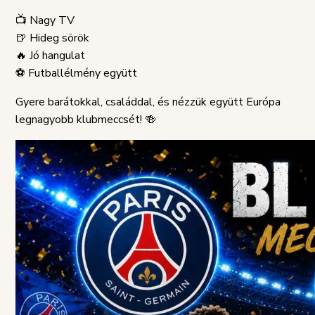
SZABÁLYZAT
📺 Nagy TV
🍺 Hideg sörök
🔥 Jó hangulat
⚽ Futballélmény együtt
Gyere barátokkal, családdal, és nézzük együtt Európa
legnagyobb klubmeccsét! 🍻