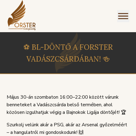
⚽️ BL-DÖNTŐ A FORSTER
VADÁSZCSÁRDÁBAN! 🍻
Május 30-án szombaton 16:00–22:00 között várunk
benneteket a Vadászcsárda belső termében, ahol
közösen izgulhatjuk végig a Bajnokok Ligája döntőjét! 🏆
Szurkolj velünk akár a PSG, akár az Arsenal győzelméért
PANASZKEZELÉSI
– a hangulatról mi gondoskodunk! 🙌
ZIREND
GDPR