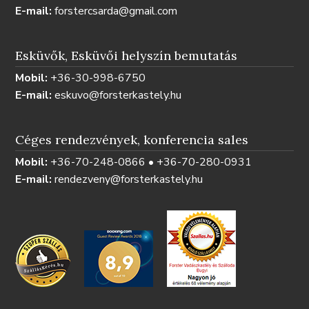
E-mail:
forstercsarda@gmail.com
Esküvők, Esküvői helyszín bemutatás
Mobil:
+36-30-998-6750
E-mail:
eskuvo@forsterkastely.hu
Céges rendezvények, konferencia sales
Mobil:
+36-70-248-0866 • +36-70-280-0931
E-mail:
rendezveny@forsterkastely.hu