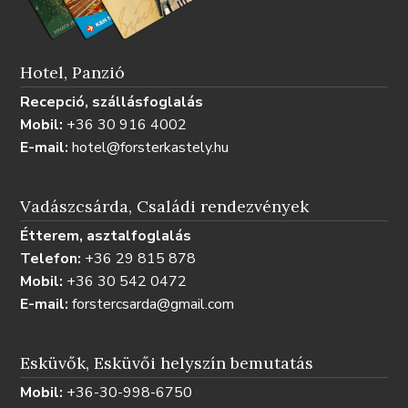
Hotel, Panzió
Recepció, szállásfoglalás
Mobil:
+36 30 916 4002
E-mail:
hotel@forsterkastely.hu
Vadászcsárda, Családi rendezvények
Étterem, asztalfoglalás
Telefon:
+36 29 815 878
Mobil:
+36 30 542 0472
E-mail:
forstercsarda@gmail.com
Esküvők, Esküvői helyszín bemutatás
Mobil:
+36-30-998-6750