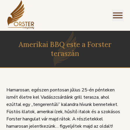
Amerikai BBQ este a Forster
teraszán
I
NÜ
Hamarosan, egészen pontosan július 25-én pénteken
ismét életre kel Vadászcsárdánk grill terasza, ahol
ezúttal egy „tengerentúli” kalandra hívunk benneteket.
Füstös illatok, amerikai ízek, hűsítő italok és a szokásos
Forster hangulat vár majd rátok. A részletekkel
SZOLGÁLTATÁSI
PANASZKE
hamarosan jelentkezünk… figyeljétek majd az oldalt!
ÉGEINK
ÁLLÁSAJÁNLATOK
HÁZIREND
GDPR