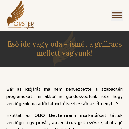
Eső ide vagy oda – ismét a grillrács
mellett vagyunk!
I
NÜ
Bár az időjárás ma nem kényeztette a szabadtéri
programokat, mi akkor is gondoskodtunk róla, hogy
vendégeink maradéktalanul élvezhessék az élményt. 💪
Ezúttal az
OBO Bettermann
munkatársait láttuk
vendégül egy
privát, autentikus grillezésre
, ahol a jó
SZOLGÁLTATÁSI
PANASZKE
ÉGEINK
ÁLLÁSAJÁNLATOK
HÁZIREND
GDPR