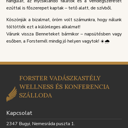
hangulat, az ínycsiklandó falatok és a vendégszeretet
TÁJÉKOZTATÓ
SZABÁLY
ezúttal is főszerepet kaptak – tető alatt, de szívből.
Köszönjük a bizalmat, öröm volt számunkra, hogy nálunk
töltötték ezt a különleges alkalmat!
Várunk vissza Benneteket bármikor – napsütésben vagy
esőben, a Forsternél mindig jó helyen vagytok! ☀️🌧️
FORSTER VADÁSZKASTÉLY
WELLNESS ÉS KONFERENCIA
SZÁLLODA
Kapcsolat
2347 Bugyi, Nemesráda puszta 1.