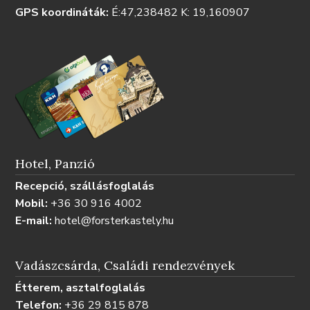
GPS koordináták:
É:47,238482 K: 19,160907
Hotel, Panzió
Recepció, szállásfoglalás
Mobil:
+36 30 916 4002
E-mail:
hotel@forsterkastely.hu
Vadászcsárda, Családi rendezvények
Étterem, asztalfoglalás
Telefon:
+36 29 815 878