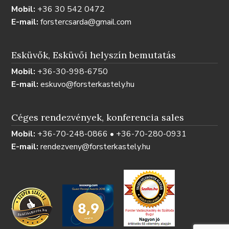
Mobil:
+36 30 542 0472
E-mail:
forstercsarda@gmail.com
Esküvők, Esküvői helyszín bemutatás
Mobil:
+36-30-998-6750
E-mail:
eskuvo@forsterkastely.hu
Céges rendezvények, konferencia sales
Mobil:
+36-70-248-0866 • +36-70-280-0931
E-mail:
rendezveny@forsterkastely.hu