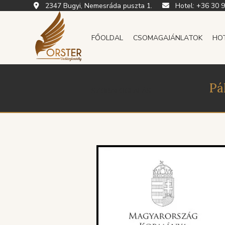
2347 Bugyi, Nemesráda puszta 1.
Hotel:
+36 30 
FŐOLDAL
CSOMAGAJÁNLATOK
HO
Pá
SZOBAFOGLALÁS