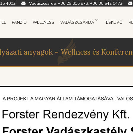
916 4002
Vadászcsárda:
+36 29 815 878, +36 30 542 0472
TEL
PANZIÓ
WELLNESS
VADÁSZCSÁRDA
ESKÜVŐ
R
lyázati anyagok – Wellness és Konferen