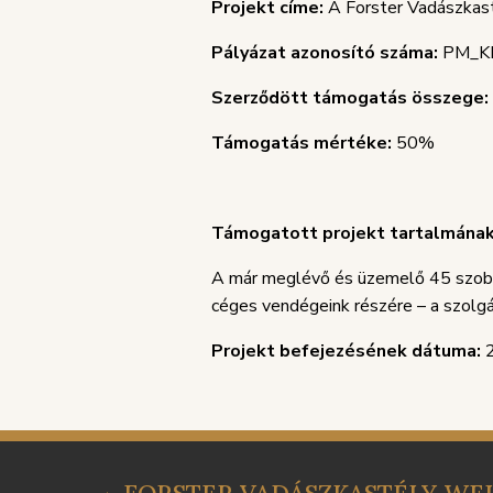
Projekt címe:
A Forster Vadászkast
Pályázat azonosító száma:
PM_KK
Szerződött támogatás összege:
Támogatás mértéke:
50%
Támogatott projekt tartalmának
A már meglévő és üzemelő 45 szobá
céges vendégeink részére – a szolgál
Projekt befejezésének dátuma:
2