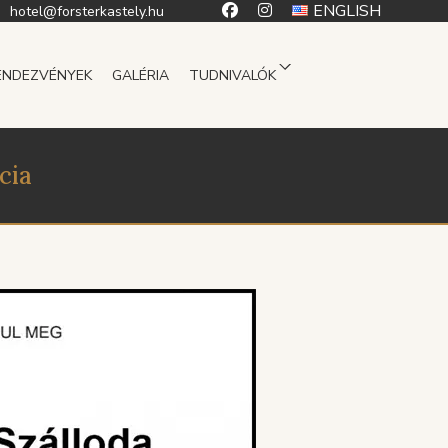
ENGLISH
hotel@forsterkastely.hu
ENDEZVÉNYEK
GALÉRIA
TUDNIVALÓK
cia