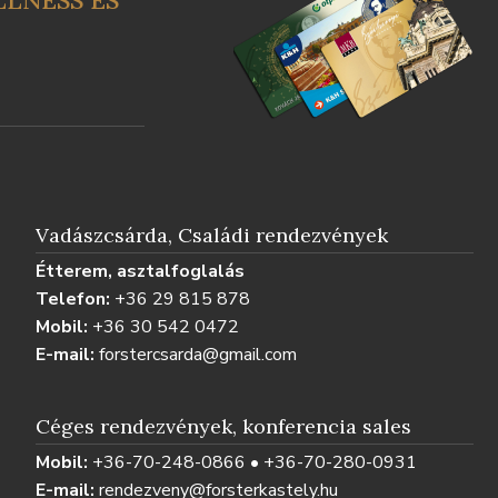
LNESS ÉS
Vadászcsárda, Családi rendezvények
Étterem, asztalfoglalás
Telefon:
+36 29 815 878
Mobil:
+36 30 542 0472
E-mail:
forstercsarda@gmail.com
Céges rendezvények, konferencia sales
Mobil:
+36-70-248-0866 • +36-70-280-0931
E-mail:
rendezveny@forsterkastely.hu