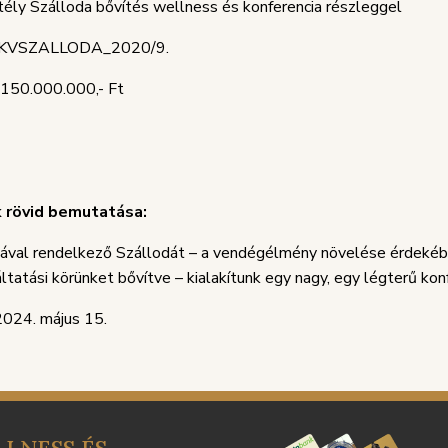
ély Szálloda bővítés wellness és konferencia részleggel
VSZALLODA_2020/9.
150.000.000,- Ft
 rövid bemutatása:
val rendelkező Szállodát – a vendégélmény növelése érdekében
tatási körünket bővítve – kialakítunk egy nagy, egy légterű kon
024. május 15.