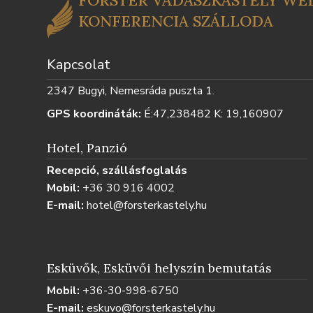
FORSTER VADÁSZKASTÉLY WEL
KONFERENCIA SZÁLLODA
Kapcsolat
2347 Bugyi, Nemesráda puszta 1.
GPS koordináták:
É:47,238482 K: 19,160907
Hotel, Panzió
Recepció, szállásfoglalás
Mobil:
+36 30 916 4002
E-mail:
hotel@forsterkastely.hu
Esküvők, Esküvői helyszín bemutatás
Mobil:
+36-30-998-6750
E-mail:
eskuvo@forsterkastely.hu