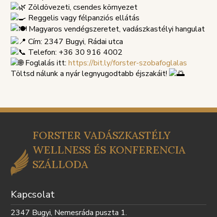
TÁJÉKOZTATÓ
SZABÁLY
Zöldövezeti, csendes környezet
Reggelis vagy félpanziós ellátás
Magyaros vendégszeretet, vadászkastélyi hangulat
Cím: 2347 Bugyi, Rádai utca
Telefon: +36 30 916 4002
Foglalás itt:
https://bit.ly/forster-szobafoglalas
Töltsd nálunk a nyár legnyugodtabb éjszakáit!
FORSTER VADÁSZKASTÉLY
WELLNESS ÉS KONFERENCIA
SZÁLLODA
Kapcsolat
2347 Bugyi, Nemesráda puszta 1.