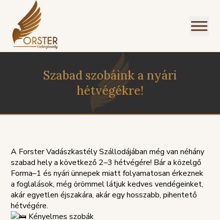
Szabad szobáink a nyári
hétvégékre!
I
NÜ
A Forster Vadászkastély Szállodájában még van néhány
szabad hely a következő 2–3 hétvégére! Bár a közelgő
Forma–1 és nyári ünnepek miatt folyamatosan érkeznek
a foglalások, még örömmel látjuk kedves vendégeinket,
akár egyetlen éjszakára, akár egy hosszabb, pihentető
hétvégére.
SZOLGÁLTATÁSI
PANASZKE
Kényelmes szobák
ÉGEINK
ÁLLÁSAJÁNLATOK
HÁZIREND
GDPR