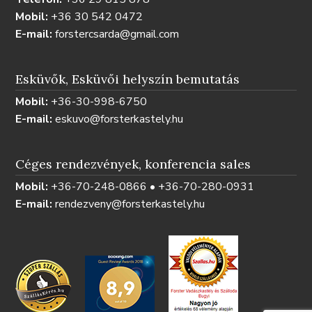
Mobil:
+36 30 542 0472
E-mail:
forstercsarda@gmail.com
Esküvők, Esküvői helyszín bemutatás
Mobil:
+36-30-998-6750
E-mail:
eskuvo@forsterkastely.hu
Céges rendezvények, konferencia sales
Mobil:
+36-70-248-0866 • +36-70-280-0931
E-mail:
rendezveny@forsterkastely.hu