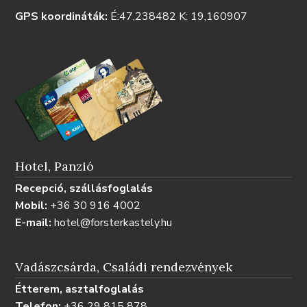
GPS koordináták:
É:47,238482 K: 19,160907
Hotel, Panzió
Recepció, szállásfoglalás
Mobil:
+36 30 916 4002
E-mail:
hotel@forsterkastely.hu
Vadászcsárda, Családi rendezvények
Étterem, asztalfoglalás
Telefon:
+36 29 815 878