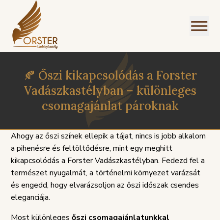
🍂 Őszi kikapcsolódás a Forster
Vadászkastélyban – különleges
csomagajánlat pároknak
Ahogy az őszi színek ellepik a tájat, nincs is jobb alkalom
a pihenésre és feltöltődésre, mint egy meghitt
kikapcsolódás a Forster Vadászkastélyban. Fedezd fel a
természet nyugalmát, a történelmi környezet varázsát
és engedd, hogy elvarázsoljon az őszi időszak csendes
eleganciája.
PANASZKEZELÉSI
ZIREND
GDPR
Most különleges
őszi csomagajánlatunkkal