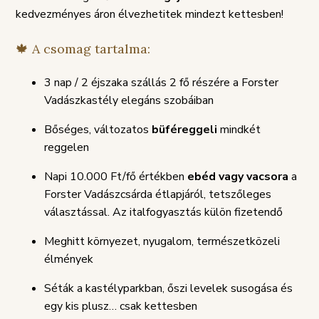
SZABÁLYZAT
kedvezményes áron élvezhetitek mindezt kettesben!
🍁 A csomag tartalma:
3 nap / 2 éjszaka szállás 2 fő részére a Forster
Vadászkastély elegáns szobáiban
Bőséges, változatos
büféreggeli
mindkét
reggelen
Napi 10.000 Ft/fő értékben
ebéd vagy vacsora
a
Forster Vadászcsárda étlapjáról, tetszőleges
választással. Az italfogyasztás külön fizetendő
Meghitt környezet, nyugalom, természetközeli
élmények
Séták a kastélyparkban, őszi levelek susogása és
egy kis plusz… csak kettesben