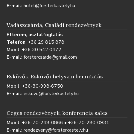
E-mail:
hotel@forsterkastely.hu
Vadászcsárda, Családi rendezvények
Étterem, asztalfoglalás
Telefon:
+36 29 815 878
Mobil:
+36 30 542 0472
E-mail:
forstercsarda@gmail.com
Esküvők, Esküvői helyszín bemutatás
Mobil:
+36-30-998-6750
E-mail:
eskuvo@forsterkastely.hu
Céges rendezvények, konferencia sales
Mobil:
+36-70-248-0866 • +36-70-280-0931
E-mail:
rendezveny@forsterkastely.hu