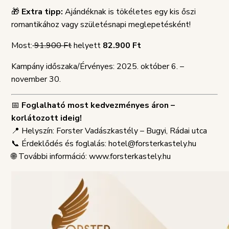
🎁
Extra tipp:
Ajándéknak is tökéletes egy kis őszi
romantikához vagy születésnapi meglepetésként!
Most:
91.900 Ft
helyett
82.900 Ft
Kampány időszaka/Érvényes: 2025. október 6. –
november 30.
📅
Foglalható most kedvezményes áron –
korlátozott ideig!
📍 Helyszín: Forster Vadászkastély – Bugyi, Rádai utca
📞 Érdeklődés és foglalás: hotel@forsterkastely.hu
🌐 További információ: www.forsterkastely.hu