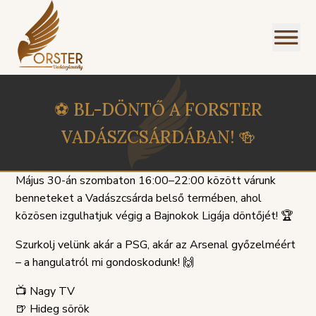
⚽️ BL-DÖNTŐ A FORSTER
VADÁSZCSÁRDÁBAN! 🍻
Május 30-án szombaton 16:00–22:00 között várunk
benneteket a Vadászcsárda belső termében, ahol
közösen izgulhatjuk végig a Bajnokok Ligája döntőjét! 🏆
Szurkolj velünk akár a PSG, akár az Arsenal győzelméért
– a hangulatról mi gondoskodunk! 🙌
📺 Nagy TV
PANASZKEZELÉSI
🍺 Hideg sörök
ZIREND
GDPR