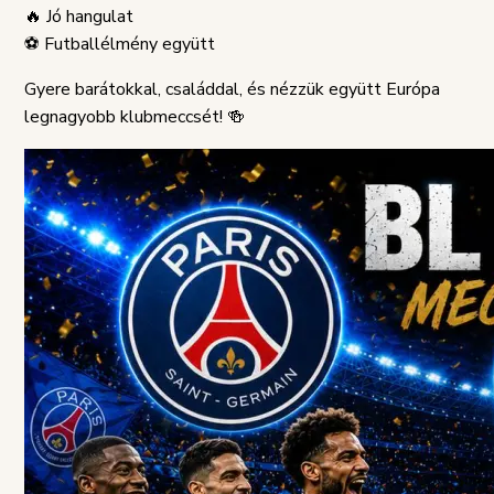
SZABÁLYZAT
🔥 Jó hangulat
⚽ Futballélmény együtt
Gyere barátokkal, családdal, és nézzük együtt Európa
legnagyobb klubmeccsét! 🍻