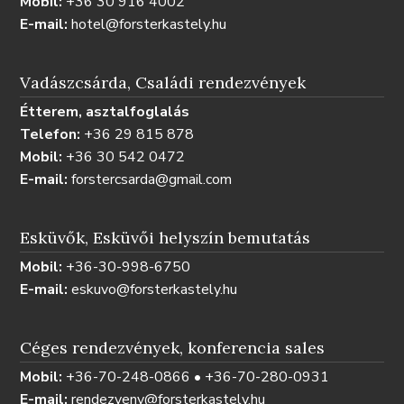
Mobil:
+36 30 916 4002
E-mail:
hotel@forsterkastely.hu
Vadászcsárda, Családi rendezvények
Étterem, asztalfoglalás
Telefon:
+36 29 815 878
Mobil:
+36 30 542 0472
E-mail:
forstercsarda@gmail.com
Esküvők, Esküvői helyszín bemutatás
Mobil:
+36-30-998-6750
E-mail:
eskuvo@forsterkastely.hu
Céges rendezvények, konferencia sales
Mobil:
+36-70-248-0866 • +36-70-280-0931
E-mail:
rendezveny@forsterkastely.hu