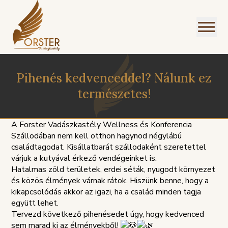
Pihenés kedvenceddel? Nálunk ez
természetes!
A Forster Vadászkastély Wellness és Konferencia
Szállodában nem kell otthon hagynod négylábú
családtagodat. Kisállatbarát szállodaként szeretettel
várjuk a kutyával érkező vendégeinket is.
Hatalmas zöld területek, erdei séták, nyugodt környezet
és közös élmények várnak rátok. Hiszünk benne, hogy a
kikapcsolódás akkor az igazi, ha a család minden tagja
együtt lehet.
Tervezd következő pihenésedet úgy, hogy kedvenced
PANASZKEZELÉSI
ZIREND
GDPR
sem marad ki az élményekből!