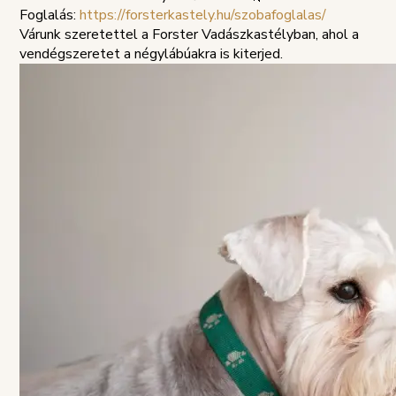
SZABÁLYZAT
Foglalás:
https://forsterkastely.hu/szobafoglalas/
Várunk szeretettel a Forster Vadászkastélyban, ahol a
vendégszeretet a négylábúakra is kiterjed.