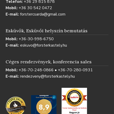
Telefon:
+36 29 815 878
Mobil:
+36 30 542 0472
E-mail:
forstercsarda@gmail.com
Esküvők, Esküvői helyszín bemutatás
Mobil:
+36-30-998-6750
E-mail:
eskuvo@forsterkastely.hu
Céges rendezvények, konferencia sales
Mobil:
+36-70-248-0866 • +36-70-280-0931
E-mail:
rendezveny@forsterkastely.hu