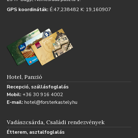
GPS koordináták:
É:47,238482 K: 19,160907
Hotel, Panzió
Recepció, szállásfoglalás
Mobil:
+36 30 916 4002
E-mail:
hotel@forsterkastely.hu
Vadászcsárda, Családi rendezvények
Étterem, asztalfoglalás