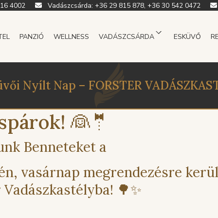
916 4002
Vadászcsárda:
+36 29 815 878, +36 30 542 0472
TEL
PANZIÓ
WELLNESS
VADÁSZCSÁRDA
ESKÜVŐ
R
üvői Nyílt Nap – FORSTER VADÁSZKAS
spárok! 👰🤵
unk Benneteket a
én, vasárnap megrendezésre kerül
 Vadászkastélyba! 🌳✨