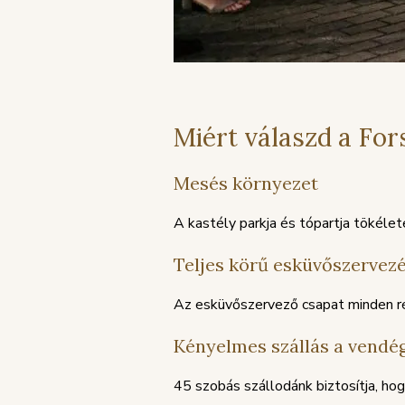
Miért válaszd a For
Mesés környezet
A kastély parkja és tópartja tökélet
Teljes körű esküvőszervez
Az esküvőszervező csapat minden r
Kényelmes szállás a vendé
45 szobás szállodánk biztosítja, h