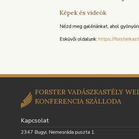
Képek és videók
Nézd meg galériánkat, ahol gyönyörű
Esküvői oldalunk:
https://forsterkas
FORSTER VADÁSZKASTÉLY WEL
KONFERENCIA SZÁLLODA
Kapcsolat
2347 Bugyi, Nemesráda puszta 1.