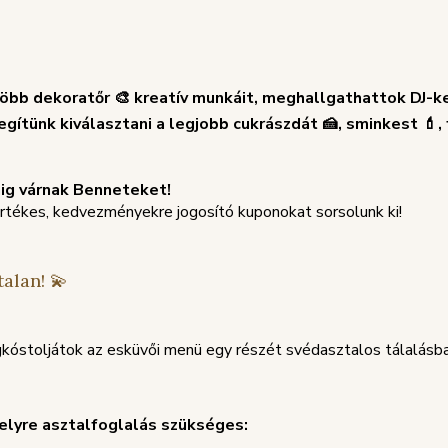
öbb dekoratőr 🎨 kreatív munkáit, meghallgathattok DJ-ket
gítünk kiválasztani a legjobb cukrászdát 🍰, sminkest 💄, 
ráig várnak Benneteket!
értékes, kedvezményekre jogosító kuponokat sorsolunk ki!
talan! 💫
megkóstoljátok az esküvői menü egy részét svédasztalos tálalás
elyre asztalfoglalás szükséges: