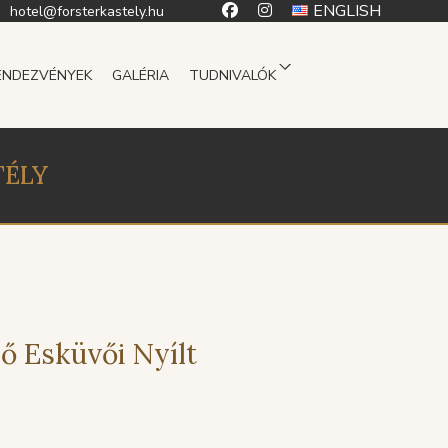
ENGLISH
hotel@forsterkastely.hu
ENDEZVÉNYEK
GALÉRIA
TUDNIVALÓK
TÉLY
ő Esküvői Nyílt