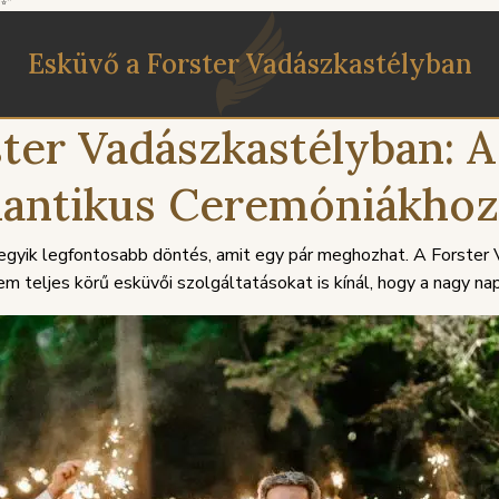
Esküvő a Forster Vadászkastélyban
ter Vadászkastélyban: A
antikus Ceremóniákhoz
z egyik legfontosabb döntés, amit egy pár meghozhat. A Forste
 teljes körű esküvői szolgáltatásokat is kínál, hogy a nagy na