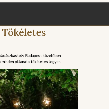
 Tökéletes
r Vadászkastély Budapest közelében
p minden pillanata tökéletes legyen.