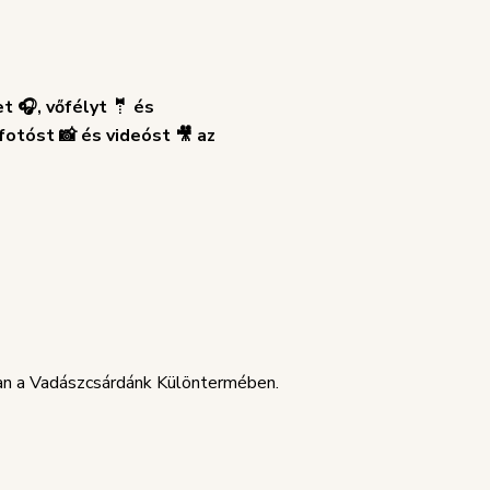
 🎧, vőfélyt 🤵 és
fotóst 📸 és videóst 🎥 az
ban a Vadászcsárdánk Különtermében.