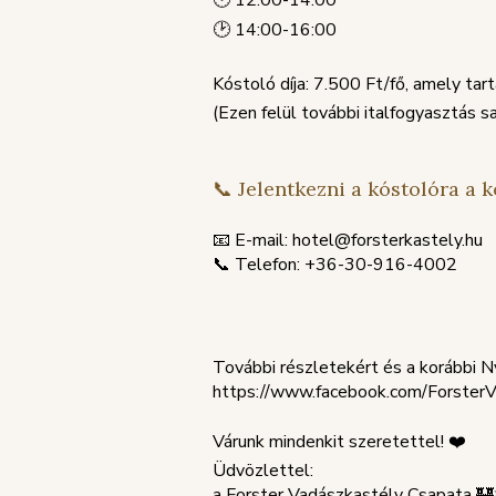
🕑 14:00-16:00
Kóstoló díja: 7.500 Ft/fő, amely tar
(Ezen felül további italfogyasztás s
📞 Jelentkezni a kóstolóra a 
📧 E-mail: hotel@forsterkastely.hu
📞 Telefon: +36-30-916-4002
További részletekért és a korábbi 
https://www.facebook.com/ForsterV
Várunk mindenkit szeretettel! ❤️
Üdvözlettel:
a Forster Vadászkastély Csapata 