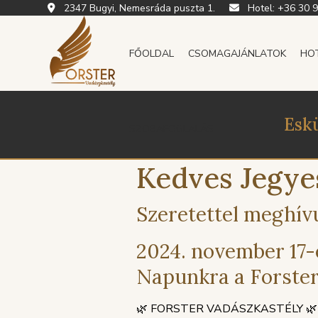
2347 Bugyi, Nemesráda puszta 1.
Hotel:
+36 30 
FŐOLDAL
CSOMAGAJÁNLATOK
HO
Esk
SZOBAFOGLALÁS
Kedves Jegye
Szeretettel meghív
2024. november 17-
Napunkra a Forster
🌿 FORSTER VADÁSZKASTÉLY 🌿