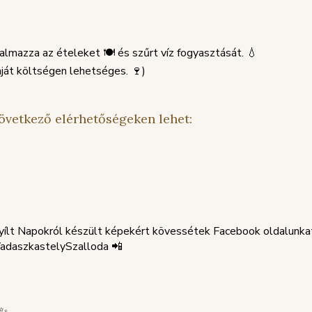
talmazza az ételeket 🍽 és szűrt víz fogyasztását. 💧
aját költségen lehetséges. 🍷)
következő elérhetőségeken lehet:
Nyílt Napokról készült képekért kövessétek Facebook oldalunka
adaszkastelySzalloda 📲
✨