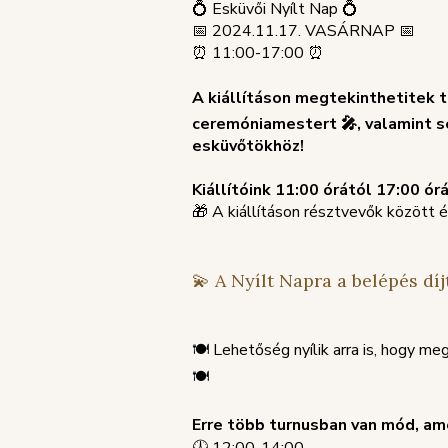
💍 Esküvői Nyílt Nap 💍
📅 2024.11.17. VASÁRNAP 📅
⏰ 11:00-17:00 ⏰
A kiállításon megtekinthetitek t
ceremóniamestert 🎤, valamint se
esküvőtökhöz!
Kiállítóink 11:00 órától 17:00 ó
🎁 A kiállításon résztvevők között 
💫 A Nyílt Napra a belépés díj
🍽 Lehetőség nyílik arra is, hogy 
🍽
Erre több turnusban van mód, am
🕛 12:00-14:00