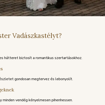
ster Vadászkastélyt?
es hátteret biztosít a romantikus szertartásokhoz.
és
észletet gondosan megtervez és lebonyolít.
geknek
ogy minden vendég kényelmesen pihenhessen.