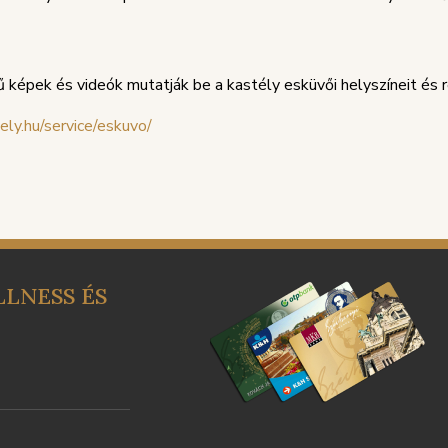
 képek és videók mutatják be a kastély esküvői helyszíneit és 
tely.hu/service/eskuvo/
LNESS ÉS