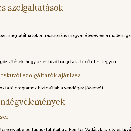
s szolgáltatások
ban megtalálhatók a tradicionális magyar ételek és a modern g
gdíszítések, hogy az esküvő hangulata tökéletes legyen.
esküvői szolgáltatók ajánlása
koztató programok biztosítják a vendégek jókedvét.
vendégvélemények
sei
leményeibe és tapasztalataiba a Forster Vadászkastély esküvői