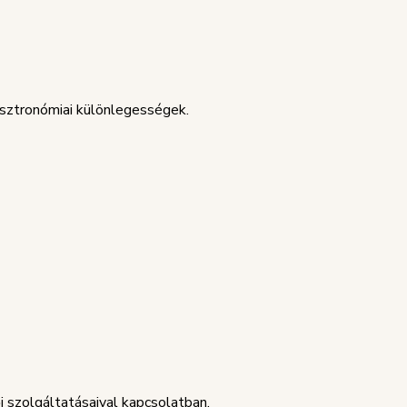
asztronómiai különlegességek.
 szolgáltatásaival kapcsolatban.