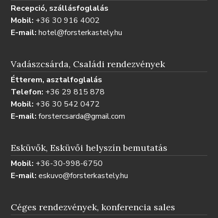
Recepció, szállásfoglalás
Mobil:
+36 30 916 4002
E-mail:
hotel@forsterkastely.hu
Vadászcsárda, Családi rendezvények
Étterem, asztalfoglalás
Telefon:
+36 29 815 878
Mobil:
+36 30 542 0472
E-mail:
forstercsarda@gmail.com
Esküvők, Esküvői helyszín bemutatás
Mobil:
+36-30-998-6750
E-mail:
eskuvo@forsterkastely.hu
Céges rendezvények, konferencia sales