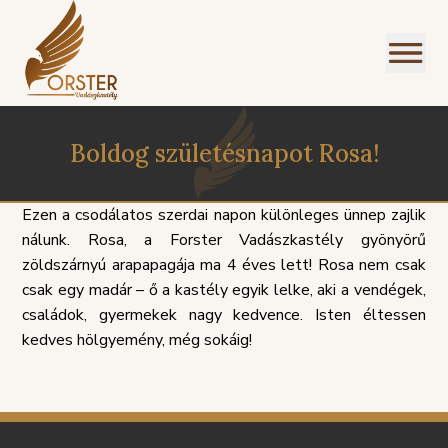
Boldog születésnapot Rosa!
Ezen a csodálatos szerdai napon különleges ünnep zajlik
nálunk. Rosa, a Forster Vadászkastély gyönyörű
zöldszárnyú arapapagája ma 4 éves lett! Rosa nem csak
I
csak egy madár – ő a kastély egyik lelke, aki a vendégek,
NÜ
családok, gyermekek nagy kedvence. Isten éltessen
kedves hölgyemény, még sokáig!
SZOLGÁLTATÁSI
PANASZKE
ÉGEINK
ÁLLÁSAJÁNLATOK
HÁZIREND
GDPR