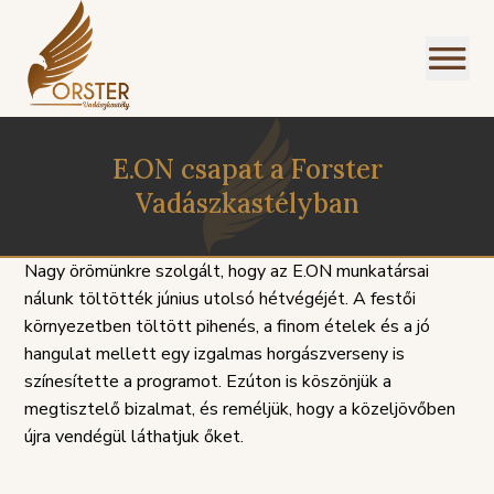
E.ON csapat a Forster
Vadászkastélyban
Nagy örömünkre szolgált, hogy az E.ON munkatársai
nálunk töltötték június utolsó hétvégéjét. A festői
I
NÜ
környezetben töltött pihenés, a finom ételek és a jó
hangulat mellett egy izgalmas horgászverseny is
színesítette a programot. Ezúton is köszönjük a
megtisztelő bizalmat, és reméljük, hogy a közeljövőben
újra vendégül láthatjuk őket.
SZOLGÁLTATÁSI
PANASZKE
ÉGEINK
ÁLLÁSAJÁNLATOK
HÁZIREND
GDPR