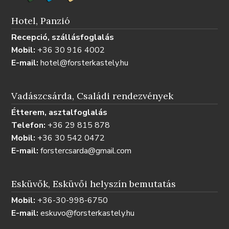
Hotel, Panzió
Recepció, szállásfoglalás
Mobil:
+36 30 916 4002
E-mail:
hotel@forsterkastely.hu
Vadászcsárda, Családi rendezvények
Étterem, asztalfoglalás
Telefon:
+36 29 815 878
Mobil:
+36 30 542 0472
E-mail:
forstercsarda@gmail.com
Esküvők, Esküvői helyszín bemutatás
Mobil:
+36-30-998-6750
E-mail:
eskuvo@forsterkastely.hu