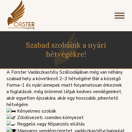
Szabad szobáink a nyári
hétvégékre!
A Forster Vadászkastély Szállodájában még van néhány
szabad hely a következő 2–3 hétvégére! Bár a közelgő
I
Forma–1 és nyári ünnepek miatt folyamatosan érkeznek
NÜ
a foglalások, még örömmel látjuk kedves vendégeinket,
akár egyetlen éjszakára, akár egy hosszabb, pihentető
hétvégére.
Kényelmes szobák
Zöldövezeti, csendes környezet
Reggelis vagy félpanziós ellátás
SZOLGÁLTATÁSI
PANASZKE
ÉGEINK
ÁLLÁSAJÁNLATOK
HÁZIREND
GDPR
Magyaros vendégszeretet, vadászkastélyi hangulat