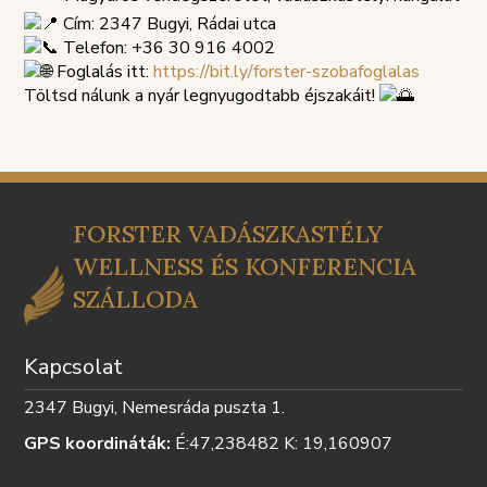
TÁJÉKOZTATÓ
SZABÁLY
Cím: 2347 Bugyi, Rádai utca
Telefon: +36 30 916 4002
Foglalás itt:
https://bit.ly/forster-szobafoglalas
Töltsd nálunk a nyár legnyugodtabb éjszakáit!
FORSTER VADÁSZKASTÉLY
WELLNESS ÉS KONFERENCIA
SZÁLLODA
Kapcsolat
2347 Bugyi, Nemesráda puszta 1.
GPS koordináták:
É:47,238482 K: 19,160907