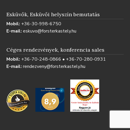
Esküvők, Esküvői helyszín bemutatás
Mobil:
+36-30-998-6750
E-mail:
eskuvo@forsterkastely.hu
Céges rendezvények, konferencia sales
Mobil:
+36-70-248-0866 • +36-70-280-0931
E-mail:
rendezveny@forsterkastely.hu