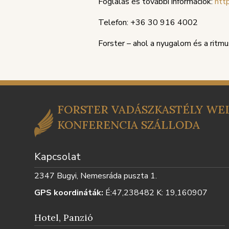
Foglalás és további információk:
http
Telefon: +36 30 916 4002
Forster – ahol a nyugalom és a ritmus
FORSTER VADÁSZKASTÉLY WEL
KONFERENCIA SZÁLLODA
Kapcsolat
2347 Bugyi, Nemesráda puszta 1.
GPS koordináták:
É:47,238482 K: 19,160907
Hotel, Panzió