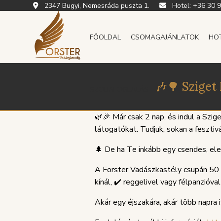
2347 Bugyi, Nemesráda puszta 1.
Hotel:
+36 30 
FŐOLDAL
CSOMAGAJÁNLATOK
HO
🎶🌳 Sziget
SZOBAFOGLALÁS
🌿🎉 Már csak 2 nap, és indul a Szi
látogatókat. Tudjuk, sokan a fesztivá
🌲 De ha Te inkább egy csendes, ele
A Forster Vadászkastély csupán 50 k
kínál, ✔️ reggelivel vagy félpanzióva
Akár egy éjszakára, akár több napra 