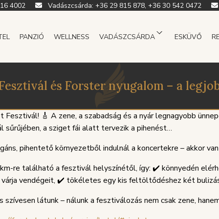
916 4002
Vadászcsárda:
+36 29 815 878, +36 30 542 0472
TEL
PANZIÓ
WELLNESS
VADÁSZCSÁRDA
ESKÜVŐ
R
 Fesztivál és Forster nyugalom – a legjob
get Fesztivál! 🎸 A zene, a szabadság és a nyár legnagyobb ünne
l sűrűjében, a sziget fái alatt tervezik a pihenést…
gáns, pihentető környezetből indulnál a koncertekre – akkor van
m-re található a fesztivál helyszínétől, így: ✔️ könnyedén elér
l várja vendégeit, ✔️ tökéletes egy kis feltöltődéshez két bulizás
is szívesen látunk – nálunk a fesztiválozás nem csak zene, hanem