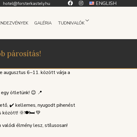
ENGLISH
hotel@forsterkastely.hu
ENDEZVÉNYEK
GALÉRIA
TUDNIVALÓK
b párosítás!
pe augusztus 6–11. között várja a
 egy ötletünk! 😉 📍
hető, ✔️ kellemes, nyugodt pihenést
 között! 🌞🍽️🛏️ 💚
 valódi élmény lesz, stílusosan!