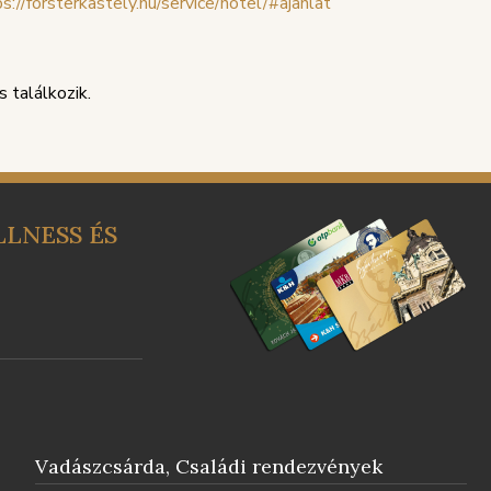
s://forsterkastely.hu/service/hotel/#ajanlat
 találkozik.
LNESS ÉS
Vadászcsárda, Családi rendezvények