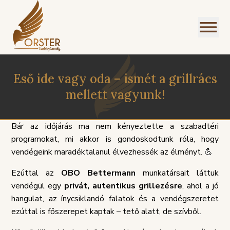
Eső ide vagy oda – ismét a grillrács
mellett vagyunk!
Bár az időjárás ma nem kényeztette a szabadtéri
programokat, mi akkor is gondoskodtunk róla, hogy
I
NÜ
vendégeink maradéktalanul élvezhessék az élményt. 💪
Ezúttal az
OBO Bettermann
munkatársait láttuk
vendégül egy
privát, autentikus grillezésre
, ahol a jó
hangulat, az ínycsiklandó falatok és a vendégszeretet
ezúttal is főszerepet kaptak – tető alatt, de szívből.
SZOLGÁLTATÁSI
PANASZKE
ÉGEINK
ÁLLÁSAJÁNLATOK
HÁZIREND
GDPR