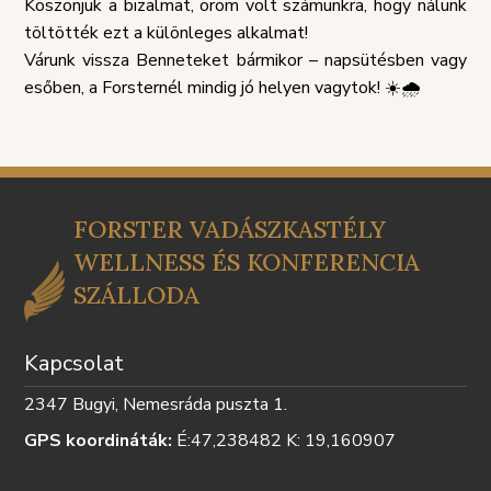
TÁJÉKOZTATÓ
SZABÁLY
Köszönjük a bizalmat, öröm volt számunkra, hogy nálunk
töltötték ezt a különleges alkalmat!
Várunk vissza Benneteket bármikor – napsütésben vagy
esőben, a Forsternél mindig jó helyen vagytok! ☀️🌧️
FORSTER VADÁSZKASTÉLY
WELLNESS ÉS KONFERENCIA
SZÁLLODA
Kapcsolat
2347 Bugyi, Nemesráda puszta 1.
GPS koordináták:
É:47,238482 K: 19,160907