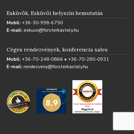
Esküvők, Esküvői helyszín bemutatás
Mobil:
+36-30-998-6750
E-mail:
eskuvo@forsterkastely.hu
Céges rendezvények, konferencia sales
Mobil:
+36-70-248-0866 • +36-70-280-0931
E-mail:
rendezveny@forsterkastely.hu