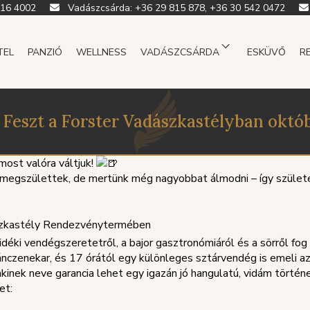
916 4002
Vadászcsárda:
+36 29 815 878, +36 30 542 0472
TEL
PANZIÓ
WELLNESS
VADÁSZCSÁRDA
ESKÜVŐ
R
Feszt a Forster Vadászkastélyban októ
st valóra váltjuk!
 megszülettek, de mertünk még nagyobbat álmodni – így születe
ászkastély Rendezvénytermében
idéki vendégszeretetről, a bajor gasztronómiáról és a sörről fog 
czenekar, és 17 órától egy különleges sztárvendég is emeli a
kinek neve garancia lehet egy igazán jó hangulatú, vidám történe
et: