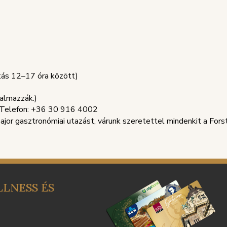
ztás 12–17 óra között)
talmazzák.)
| Telefon: +36 30 916 4002
ajor gasztronómiai utazást, várunk szeretettel mindenkit a For
LNESS ÉS