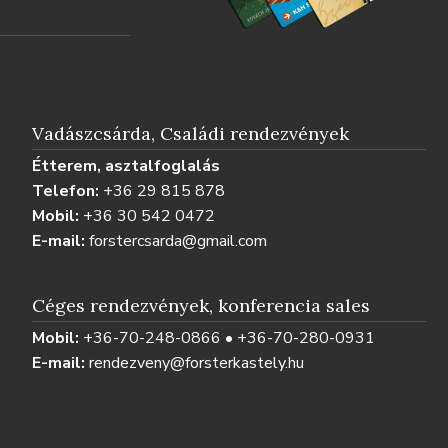
Vadászcsárda, Családi rendezvények
Étterem, asztalfoglalás
Telefon:
+36 29 815 878
Mobil:
+36 30 542 0472
E-mail:
forstercsarda@gmail.com
Céges rendezvények, konferencia sales
Mobil:
+36-70-248-0866 • +36-70-280-0931
E-mail:
rendezveny@forsterkastely.hu