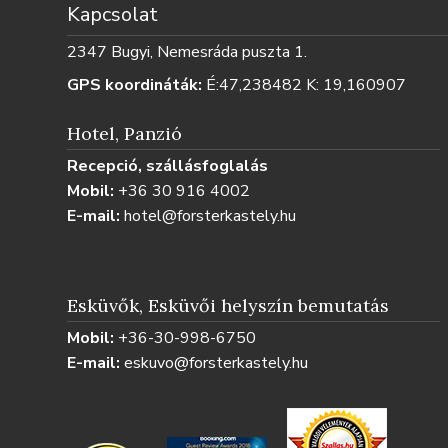
Kapcsolat
2347 Bugyi, Nemesráda puszta 1.
GPS koordináták:
É:47,238482 K: 19,160907
Hotel, Panzió
Recepció, szállásfoglalás
Mobil:
+36 30 916 4002
E-mail:
hotel@forsterkastely.hu
Esküvők, Esküvői helyszín bemutatás
Mobil:
+36-30-998-6750
E-mail:
eskuvo@forsterkastely.hu