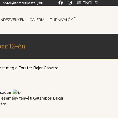
ENGLISH
hotel@forsterkastely.hu
ENDEZVÉNYEK
GALÉRIA
TUDNIVALÓK
ber 12-én
tt meg a Forster Bajor Gasztro-
szólni.
z esemény fényét! Galambos Lajcsi
tre.