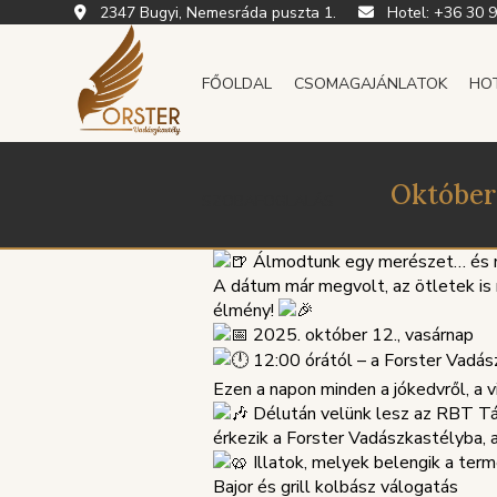
2347 Bugyi, Nemesráda puszta 1.
Hotel:
+36 30 
FŐOLDAL
CSOMAGAJÁNLATOK
HO
Október 
SZOBAFOGLALÁS
Álmodtunk egy merészet… és mo
A dátum már megvolt, az ötletek is
élmény!
2025. október 12., vasárnap
12:00 órától – a Forster Vad
Ezen a napon minden a jókedvről, a v
Délután velünk lesz az RBT Tán
érkezik a Forster Vadászkastélyba, a
Illatok, melyek belengik a term
Bajor és grill kolbász válogatás