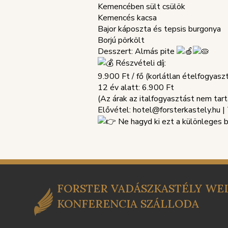
Kemencében sült csülök
Kemencés kacsa
Bajor káposzta és tepsis burgonya
Borjú pörkölt
Desszert: Almás pite
Részvételi díj:
9.900 Ft / fő (korlátlan ételfogyas
12 év alatt: 6.900 Ft
(Az árak az italfogyasztást nem tar
Elővétel: hotel@forsterkastely.hu 
Ne hagyd ki ezt a különleges b
FORSTER VADÁSZKASTÉLY WEL
KONFERENCIA SZÁLLODA