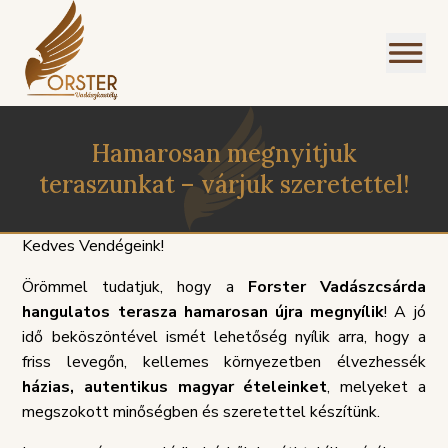
Hamarosan megnyitjuk
teraszunkat – várjuk szeretettel!
Kedves Vendégeink!
I
Örömmel tudatjuk, hogy a
Forster Vadászcsárda
NÜ
hangulatos terasza hamarosan újra megnyílik
! A jó
idő beköszöntével ismét lehetőség nyílik arra, hogy a
friss levegőn, kellemes környezetben élvezhessék
házias, autentikus magyar ételeinket
, melyeket a
megszokott minőségben és szeretettel készítünk.
SZOLGÁLTATÁSI
PANASZKE
ÉGEINK
ÁLLÁSAJÁNLATOK
HÁZIREND
GDPR