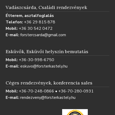
Vadászcsárda, Családi rendezvények
Étterem, asztalfoglalás
Telefon:
+36 29 815 878
Mobil:
+36 30 542 0472
E-mail:
forstercsarda@gmail.com
Esküvők, Esküvői helyszín bemutatás
Mobil:
+36-30-998-6750
E-mail:
eskuvo@forsterkastely.hu
Céges rendezvények, konferencia sales
Mobil:
+36-70-248-0866 • +36-70-280-0931
E-mail:
rendezveny@forsterkastely.hu