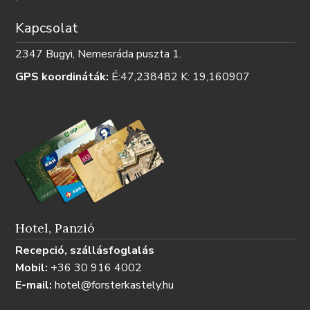
Kapcsolat
2347 Bugyi, Nemesráda puszta 1.
GPS koordináták:
É:47,238482 K: 19,160907
Hotel, Panzió
Recepció, szállásfoglalás
Mobil:
+36 30 916 4002
E-mail:
hotel@forsterkastely.hu