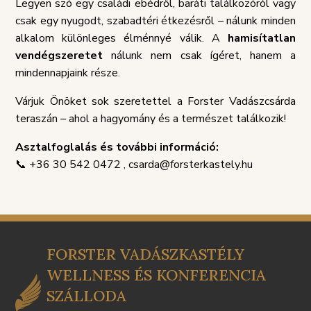
TÁJÉKOZTATÓ
SZABÁLY
Legyen szó egy családi ebédről, baráti találkozóról vagy
csak egy nyugodt, szabadtéri étkezésről – nálunk minden
alkalom különleges élménnyé válik. A
hamisítatlan
vendégszeretet
nálunk nem csak ígéret, hanem a
mindennapjaink része.
Várjuk Önöket sok szeretettel a Forster Vadászcsárda
teraszán – ahol a hagyomány és a természet találkozik!
Asztalfoglalás és további információ:
📞 +36 30 542 0472 , csarda@forsterkastely.hu
FORSTER VADÁSZKASTÉLY
WELLNESS ÉS KONFERENCIA
SZÁLLODA