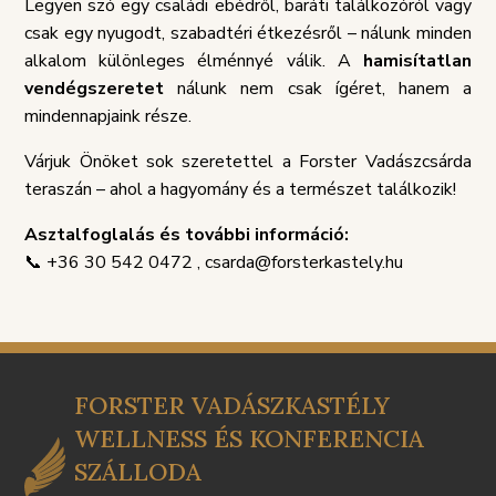
TÁJÉKOZTATÓ
SZABÁLY
Legyen szó egy családi ebédről, baráti találkozóról vagy
csak egy nyugodt, szabadtéri étkezésről – nálunk minden
alkalom különleges élménnyé válik. A
hamisítatlan
vendégszeretet
nálunk nem csak ígéret, hanem a
mindennapjaink része.
Várjuk Önöket sok szeretettel a Forster Vadászcsárda
teraszán – ahol a hagyomány és a természet találkozik!
Asztalfoglalás és további információ:
📞 +36 30 542 0472 , csarda@forsterkastely.hu
FORSTER VADÁSZKASTÉLY
WELLNESS ÉS KONFERENCIA
SZÁLLODA