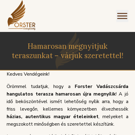
Hamarosan megnyitjuk
teraszunkat – várjuk szeretettel!
Kedves Vendégeink!
I
Örömmel tudatjuk, hogy a
Forster Vadászcsárda
NÜ
hangulatos terasza hamarosan újra megnyílik
! A jó
idő beköszöntével ismét lehetőség nyílik arra, hogy a
friss levegőn, kellemes környezetben élvezhessék
házias, autentikus magyar ételeinket
, melyeket a
megszokott minőségben és szeretettel készítünk.
SZOLGÁLTATÁSI
PANASZKE
ÉGEINK
ÁLLÁSAJÁNLATOK
HÁZIREND
GDPR