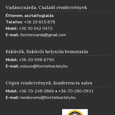
Vadászcsárda, Családi rendezvények
Étterem, asztalfoglalás
Telefon:
+36 29 815 878
Mobil:
+36 30 542 0472
E-mail:
forstercsarda@gmail.com
Esküvők, Esküvői helyszín bemutatás
Mobil:
+36-30-998-6750
E-mail:
eskuvo@forsterkastely.hu
Céges rendezvények, konferencia sales
Mobil:
+36-70-248-0866 • +36-70-280-0931
E-mail:
rendezveny@forsterkastely.hu