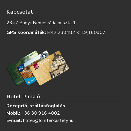
Kapcsolat
2347 Bugyi, Nemesráda puszta 1.
GPS koordináták:
É:47,238482 K: 19,160907
Hotel, Panzió
Recepció, szállásfoglalás
Mobil:
+36 30 916 4002
E-mail:
hotel@forsterkastely.hu