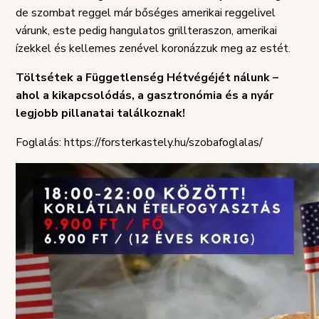
SZABÁLYZAT
de szombat reggel már bőséges amerikai reggelivel
várunk, este pedig hangulatos grillteraszon, amerikai
ízekkel és kellemes zenével koronázzuk meg az estét.
Töltsétek a Függetlenség Hétvégéjét nálunk –
ahol a kikapcsolódás, a gasztronómia és a nyár
legjobb pillanatai találkoznak!
Foglalás: https://forsterkastely.hu/szobafoglalas/