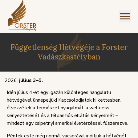
Függetlenség Hétvégéje a Forster
Vadászkastélyban
július 3–5.
Idén július 4-ét egy igazán különleges hangulatú
hétvégével ünnepeljük! Kapcsolódjatok ki kettesben,
élvezzétek a természet nyugalmát, a wellness
kényeztetését és a félpanziós ellátás kényelmét –
mindezt egy csipetnyi amerikai életérzéssel fűszerezve.
PANASZKEZELÉSI
Péntek este még normál vacsorával indítjuk a hétvégét,
ZIREND
GDPR