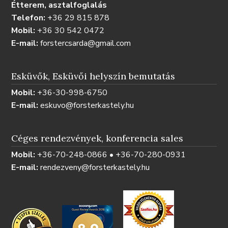
Étterem, asztalfoglalás
Telefon:
+36 29 815 878
Mobil:
+36 30 542 0472
E-mail:
forstercsarda@gmail.com
Esküvők, Esküvői helyszín bemutatás
Mobil:
+36-30-998-6750
E-mail:
eskuvo@forsterkastely.hu
Céges rendezvények, konferencia sales
Mobil:
+36-70-248-0866 • +36-70-280-0931
E-mail:
rendezveny@forsterkastely.hu