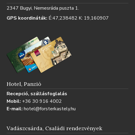
2347 Bugyi, Nemesráda puszta 1.
GPS koordináták:
É:47,238482 K: 19,160907
Hotel, Panzió
Recepció, szállásfoglalás
Mobil:
+36 30 916 4002
E-mail:
hotel@forsterkastely.hu
Vadászcsárda, Családi rendezvények