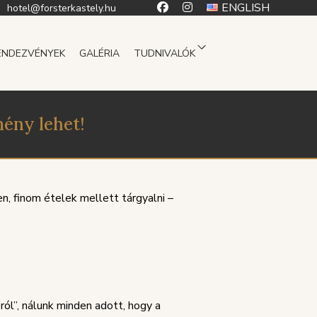
ENGLISH
hotel@forsterkastely.hu
ENDEZVÉNYEK
GALÉRIA
TUDNIVALÓK
mény lehet!
, finom ételek mellett tárgyalni –
ól”, nálunk minden adott, hogy a