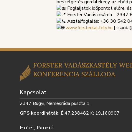
beszélgetés gördülékeny, az ebéd 
Foglaljatok időpontot előre, és 
Forster Vadászcsárda – 2347 Bu
Asztalfoglalás: +36 30 542 0
www.forsterkastely.hu
| csarda
FORSTER VADÁSZKASTÉLY WEL
KONFERENCIA SZÁLLODA
Kapcsolat
2347 Bugyi, Nemesráda puszta 1.
GPS koordináták:
É:47,238482 K: 19,160907
Hotel, Panzió