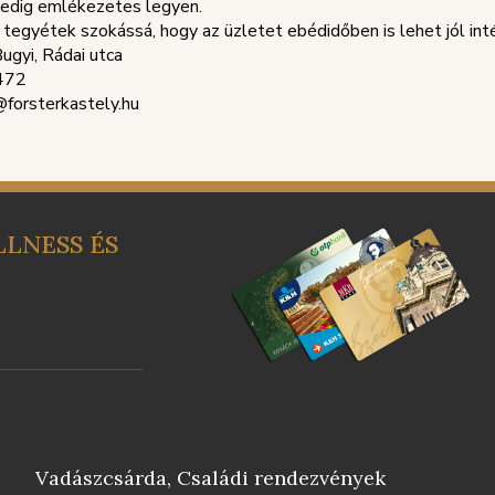
pedig emlékezetes legyen.
tegyétek szokássá, hogy az üzletet ebédidőben is lehet jól intéz
gyi, Rádai utca
472
@forsterkastely.hu
LNESS ÉS
Vadászcsárda, Családi rendezvények