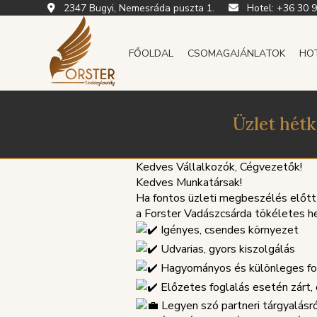
2347 Bugyi, Nemesráda puszta 1.
Hotel:
+36 30 
FŐOLDAL
CSOMAGAJÁNLATOK
HO
Üzlet hétk
SZOBAFOGLALÁS
Kedves Vállalkozók, Cégvezetők!
Kedves Munkatársak!
Ha fontos üzleti megbeszélés előtt 
a Forster Vadászcsárda tökéletes h
Igényes, csendes környezet
Udvarias, gyors kiszolgálás
Hagyományos és különleges fogá
Előzetes foglalás esetén zárt, d
Legyen szó partneri tárgyalásró