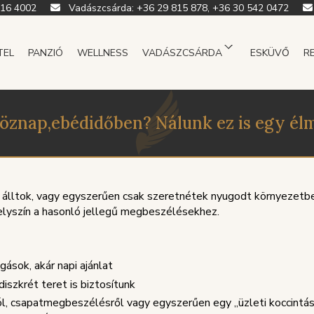
916 4002
Vadászcsárda:
+36 29 815 878, +36 30 542 0472
TEL
PANZIÓ
WELLNESS
VADÁSZCSÁRDA
ESKÜVŐ
R
öznap,ebédidőben? Nálunk ez is egy él
álltok, vagy egyszerűen csak szeretnétek nyugodt környezetben
elyszín a hasonló jellegű megbeszélésekhez.
sok, akár napi ajánlat
iszkrét teret is biztosítunk
l, csapatmegbeszélésről vagy egyszerűen egy „üzleti koccintásr