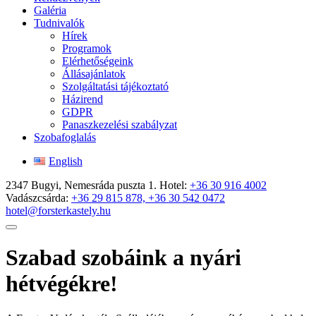
Galéria
Tudnivalók
Hírek
Programok
Elérhetőségeink
Állásajánlatok
Szolgáltatási tájékoztató
Házirend
GDPR
Panaszkezelési szabályzat
Szobafoglalás
English
2347 Bugyi, Nemesráda puszta 1.
Hotel:
+36 30 916 4002
Vadászcsárda:
+36 29 815 878, +36 30 542 0472
hotel@forsterkastely.hu
Szabad szobáink a nyári
hétvégékre!