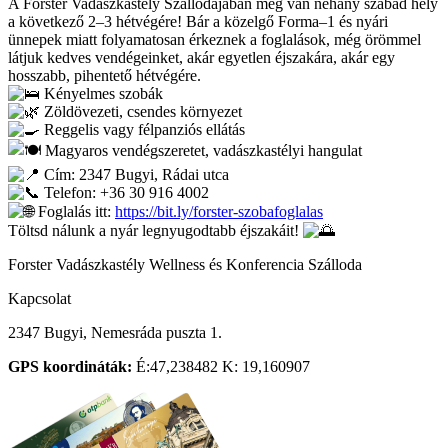
A Forster Vadászkastély Szállodájában még van néhány szabad hely
a következő 2–3 hétvégére! Bár a közelgő Forma–1 és nyári
ünnepek miatt folyamatosan érkeznek a foglalások, még örömmel
látjuk kedves vendégeinket, akár egyetlen éjszakára, akár egy
hosszabb, pihentető hétvégére.
Kényelmes szobák
Zöldövezeti, csendes környezet
Reggelis vagy félpanziós ellátás
Magyaros vendégszeretet, vadászkastélyi hangulat
Cím: 2347 Bugyi, Rádai utca
Telefon: +36 30 916 4002
Foglalás itt:
https://bit.ly/forster-szobafoglalas
Töltsd nálunk a nyár legnyugodtabb éjszakáit!
Forster Vadászkastély Wellness és Konferencia Szálloda
Kapcsolat
2347 Bugyi, Nemesráda puszta 1.
GPS koordináták:
É:47,238482 K: 19,160907