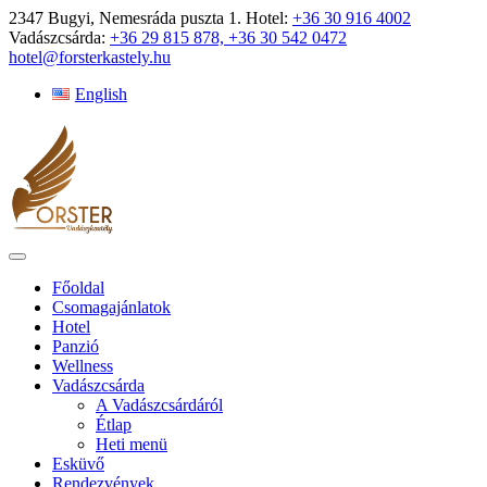
2347 Bugyi, Nemesráda puszta 1.
Hotel:
+36 30 916 4002
Vadászcsárda:
+36 29 815 878, +36 30 542 0472
hotel@forsterkastely.hu
English
Főoldal
Csomagajánlatok
Hotel
Panzió
Wellness
Vadászcsárda
A Vadászcsárdáról
Étlap
Heti menü
Esküvő
Rendezvények