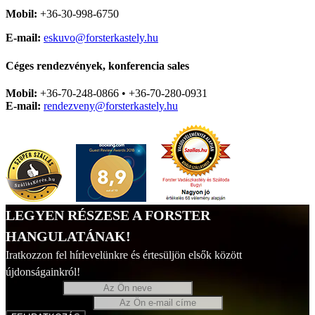
Mobil:
+36-30-998-6750
E-mail:
eskuvo@forsterkastely.hu
Céges rendezvények, konferencia sales
Mobil:
+36-70-248-0866 • +36-70-280-0931
E-mail:
rendezveny@forsterkastely.hu
LEGYEN RÉSZESE A FORSTER
HANGULATÁNAK!
Iratkozzon fel hírlevelünkre és értesüljön elsők között
újdonságainkról!
Az Ön neve
Az Ön e-mail címe