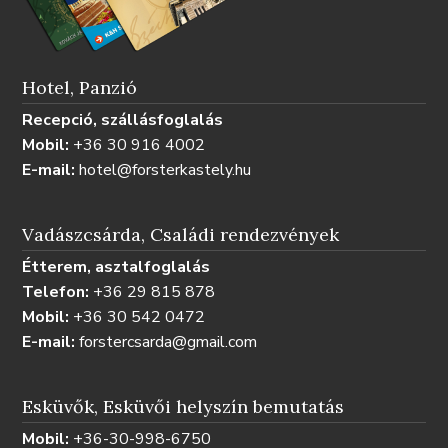
Hotel, Panzió
Recepció, szállásfoglalás
Mobil:
+36 30 916 4002
E-mail:
hotel@forsterkastely.hu
Vadászcsárda, Családi rendezvények
Étterem, asztalfoglalás
Telefon:
+36 29 815 878
Mobil:
+36 30 542 0472
E-mail:
forstercsarda@gmail.com
Esküvők, Esküvői helyszín bemutatás
Mobil:
+36-30-998-6750