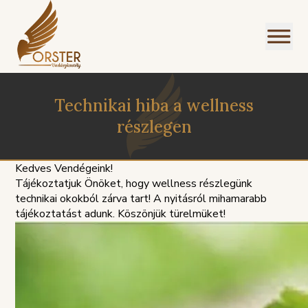
Technikai hiba a wellness
részlegen
Kedves Vendégeink!
Tájékoztatjuk Önöket, hogy wellness részlegünk
technikai okokból zárva tart! A nyitásról mihamarabb
tájékoztatást adunk. Köszönjük türelmüket!
PANASZKEZELÉSI
ZIREND
GDPR