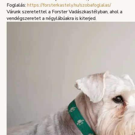
SZABÁLYZAT
Foglalás:
https://forsterkastely.hu/szobafoglalas/
Várunk szeretettel a Forster Vadászkastélyban, ahol a
vendégszeretet a négylábúakra is kiterjed.