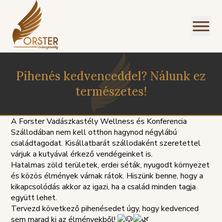
Pihenés kedvenceddel? Nálunk ez
természetes!
A Forster Vadászkastély Wellness és Konferencia
Szállodában nem kell otthon hagynod négylábú
családtagodat. Kisállatbarát szállodaként szeretettel
várjuk a kutyával érkező vendégeinket is.
Hatalmas zöld területek, erdei séták, nyugodt környezet
és közös élmények várnak rátok. Hiszünk benne, hogy a
kikapcsolódás akkor az igazi, ha a család minden tagja
együtt lehet.
Tervezd következő pihenésedet úgy, hogy kedvenced
PANASZKEZELÉSI
ZIREND
GDPR
sem marad ki az élményekből!