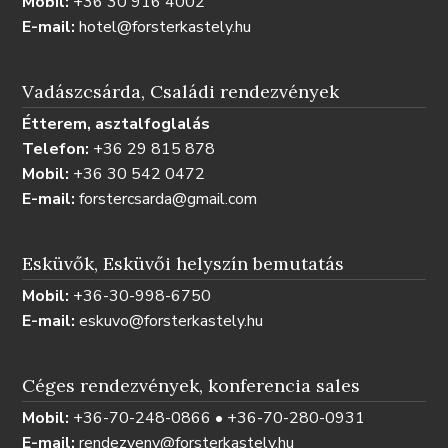
Mobil:
+36 30 916 4002
E-mail:
hotel@forsterkastely.hu
Vadászcsárda, Családi rendezvények
Étterem, asztalfoglalás
Telefon:
+36 29 815 878
Mobil:
+36 30 542 0472
E-mail:
forstercsarda@gmail.com
Esküvők, Esküvői helyszín bemutatás
Mobil:
+36-30-998-6750
E-mail:
eskuvo@forsterkastely.hu
Céges rendezvények, konferencia sales
Mobil:
+36-70-248-0866 • +36-70-280-0931
E-mail:
rendezveny@forsterkastely.hu