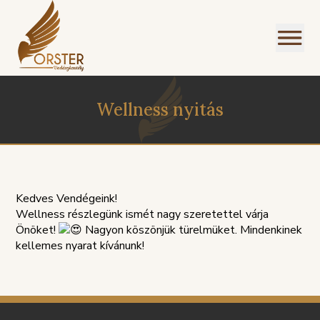
Wellness nyitás
I
Kedves Vendégeink!
NÜ
Wellness részlegünk ismét nagy szeretettel várja
Önöket!
Nagyon köszönjük türelmüket. Mindenkinek
kellemes nyarat kívánunk!
SZOLGÁLTATÁSI
PANASZKE
ÉGEINK
ÁLLÁSAJÁNLATOK
HÁZIREND
GDPR