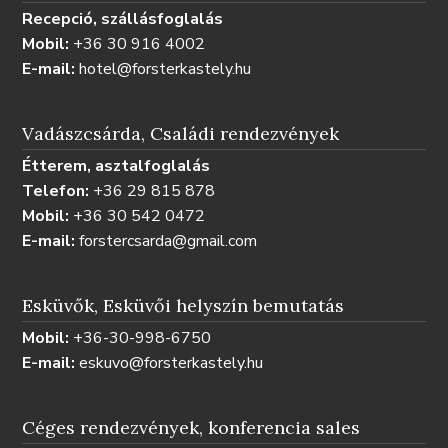
Recepció, szállásfoglalás
Mobil:
+36 30 916 4002
E-mail:
hotel@forsterkastely.hu
Vadászcsárda, Családi rendezvények
Étterem, asztalfoglalás
Telefon:
+36 29 815 878
Mobil:
+36 30 542 0472
E-mail:
forstercsarda@gmail.com
Esküvők, Esküvői helyszín bemutatás
Mobil:
+36-30-998-6750
E-mail:
eskuvo@forsterkastely.hu
Céges rendezvények, konferencia sales